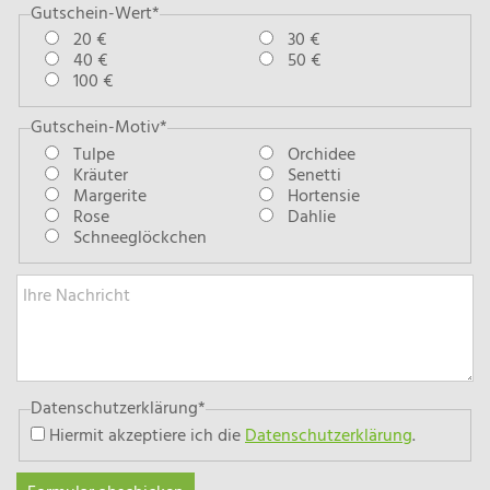
Pflichtfeld
Gutschein-Wert
*
20 €
30 €
40 €
50 €
100 €
Pflichtfeld
Gutschein-Motiv
*
Tulpe
Orchidee
Kräuter
Senetti
Margerite
Hortensie
Rose
Dahlie
Schneeglöckchen
Pflichtfeld
Datenschutzerklärung
*
Hiermit akzeptiere ich die
Datenschutzerklärung
.